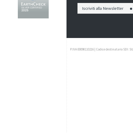
Iscriviti alla Newsletter
P.IVA 00098110216 | Codice destinatario SDI: S