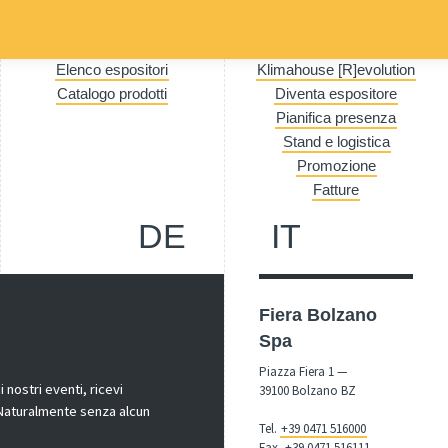
Elenco espositori
Klimahouse [R]evolution
Catalogo prodotti
Diventa espositore
Pianifica presenza
Stand e logistica
Promozione
Fatture
DE
IT
Fiera Bolzano
Spa
Piazza Fiera 1 —
nostri eventi, ricevi
39100 Bolzano BZ
! Naturalmente senza alcun
Tel.
+39 0471 516000
Fax.
+39 0471 516111