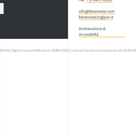
info@fieramesse.com
fieramesse.bz@pec.it
Dichiarazione di
Accessibilità
UBM70N | Registro Imprese Bolzano nr. 00098110216 | Capitale Sociale interamente versato 24.050.00