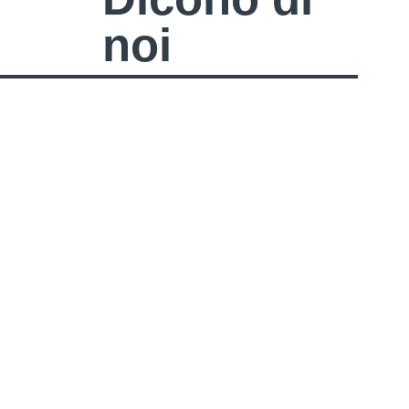
noi
Le nostre impressioni sono complessivamente
molto positive ed entusiaste. Sono presenti molti
carpentieri, rivenditori, ma anche clienti privati.
Riceviamo ottimi feedback: la fiera è estremamente
interessante e non vediamo l’ora di essere presenti
anche il prossimo anno.
Gerhard Spielberger
Steico, Vendite Austria Occidentale e Alto Adige