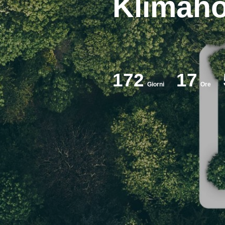
Klimah
172
17
Giorni
Ore