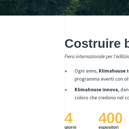
Costruire 
Fiera internazionale per l'ediliz
Ogni anno,
Klimahouse i
programma eventi con olt
Klimahouse innova
, dan
coloro che credono nel co
4
400
giorni
espositori