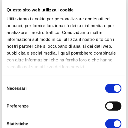
pubblici, BioPLUS® risponde ai requisiti degli
edifici in classe A+, NZEB, CAM e dei principali
Questo sito web utilizza i cookie
protocolli di sostenibilità, coniugando semplicità
Utilizziamo i cookie per personalizzare contenuti ed
costruttiva, qualità e innovazione.
annunci, per fornire funzionalità dei social media e per
analizzare il nostro traffico. Condividiamo inoltre
informazioni sul modo in cui utilizza il nostro sito con i
nostri partner che si occupano di analisi dei dati web,
pubblicità e social media, i quali potrebbero combinarle
con altre informazioni che ha fornito loro o che hanno
raccolto dal suo utilizzo dei loro servizi.
Selezione
Necessari
del
consenso
PAVERWOOD: Blocchi cassero
Preferenze
legno-cemento
PAVERWOOD è il sistema costruttivo in legno-
cemento progettato per realizzare edifici ad
Statistiche
alte prestazioni, garantendo isolamento