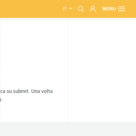
MENU
IT
icca su submit. Una volta
i.