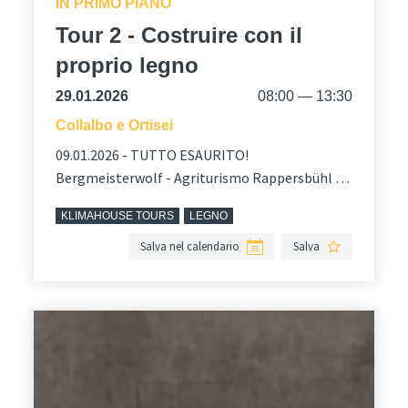
IN PRIMO PIANO
Tour 2 - Costruire con il
proprio legno
29.01.2026
08:00 — 13:30
Collalbo e Ortisei
09.01.2026 - TUTTO ESAURITO!
Bergmeisterwolf - Agriturismo Rappersbühl e
Mahlknecht-Comploi - Casa ad Ortisei. In
KLIMAHOUSE TOURS
LEGNO
lingua italiana e tedesca.
Salva nel calendario
Salva