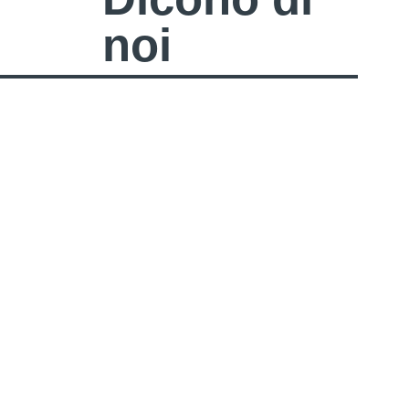
noi
Le nostre impressioni sono complessivamente
molto positive ed entusiaste. Sono presenti molti
carpentieri, rivenditori, ma anche clienti privati.
Riceviamo ottimi feedback: la fiera è estremamente
interessante e non vediamo l’ora di essere presenti
anche il prossimo anno.
Gerhard Spielberger
Steico, Vendite Austria Occidentale e Alto Adige