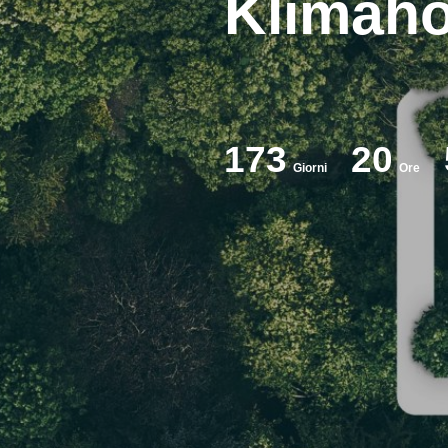
Klimah
173
20
Giorni
Ore