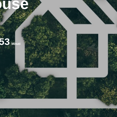
ouse
53
Minuti