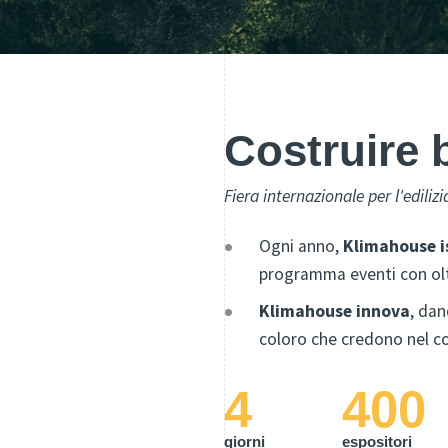
Costruire 
Fiera internazionale per l'ediliz
Ogni anno,
Klimahouse i
programma eventi con olt
Klimahouse innova
, dan
coloro che credono nel co
4
400
giorni
espositori