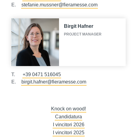
E.
stefanie.mussner@fieramesse.com
Birgit Hafner
PROJECT MANAGER
T.
+39 0471 516045
E.
birgit.hafner@fieramesse.com
Knock on wood!
Candidatura
I vincitori 2026
I vincitori 2025