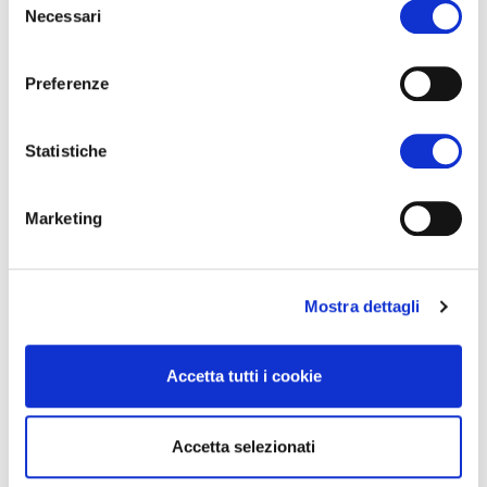
4. Cosa devo sapere su
Necessari
del
montaggio e smontaggio?
consenso
Preferenze
5. Come genero i pass
Statistiche
espositori?
Marketing
6. Dove parcheggiare?
Mostra dettagli
7. Ho intenzione di
Accetta tutti i cookie
somministrare cibi e bevande
presso il mio stand.
Accetta selezionati