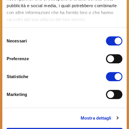
Indirizzo email
pubblicità e social media, i quali potrebbero combinarle
con altre informazioni che ha fornito loro o che hanno
raccolto dal suo utilizzo dei loro servizi.
Password
Selezione
Necessari
del
consenso
Conferma password
Preferenze
Statistiche
Informativa ai sensi dell’art. 13 del GDPR
2016/679.
I dati conferiti saranno utilizzati per
Marketing
effettuare l’iscrizione alla newsletter e saranno
oggetto di trattamento informatizzato, ma non si
esclude la possibilità di un trattamento in forma
cartacea. Titolare del trattamento è Fiera Bolzano
Mostra dettagli
SpA/Messe Bozen AG, cui potrà rivolgersi per
l’esercizio dei Suoi diritti, tra cui rientrano il diritto