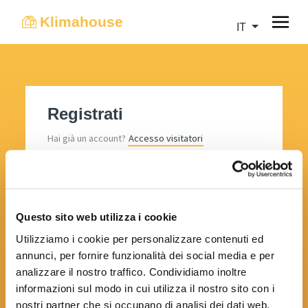
Klimahouse
IT
Registrati
Hai già un account?
Accesso visitatori
Inserisci i tuoi dati per creare il tuo account.
Nome
Questo sito web utilizza i cookie
Utilizziamo i cookie per personalizzare contenuti ed
annunci, per fornire funzionalità dei social media e per
Cognome
analizzare il nostro traffico. Condividiamo inoltre
informazioni sul modo in cui utilizza il nostro sito con i
nostri partner che si occupano di analisi dei dati web,