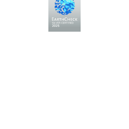
Fiera Bolzano Spa
Piazza Fiera 1 —
39100 Bolzano BZ
Tel.
+39 0471 516000
Fax.
+39 0471 516111
info@fieramesse.com
fieramesse.bz@pec.it
Dichiarazione di Accessibilità