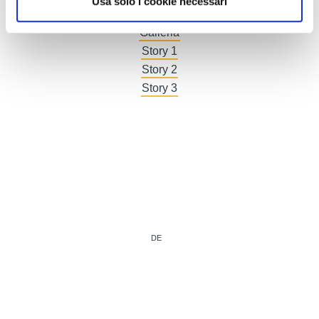
Usa solo i cookie necessari
Comunicati stampa
Galleria
Story 1
Story 2
Story 3
DE