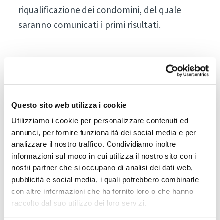
riqualificazione dei condomini, del quale
saranno comunicati i primi risultati.
Knock on wood!
Candidatura
I vincitori 2026
Questo sito web utilizza i cookie
I vincitori 2025
Utilizziamo i cookie per personalizzare contenuti ed
I vincitori 2024
annunci, per fornire funzionalità dei social media e per
I vincitori 2023
analizzare il nostro traffico. Condividiamo inoltre
Contattaci
informazioni sul modo in cui utilizza il nostro sito con i
Elenco espositori
nostri partner che si occupano di analisi dei dati web,
Catalogo prodotti
pubblicità e social media, i quali potrebbero combinarle
con altre informazioni che ha fornito loro o che hanno
Klimahouse [R]evolution
raccolto dal suo utilizzo dei loro servizi.
Diventa espositore
Pianifica presenza