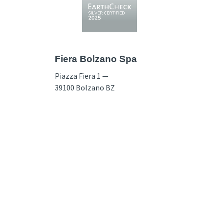
Fiera Bolzano Spa
Piazza Fiera 1 —
39100 Bolzano BZ
Tel.
+39 0471 516000
Fax.
+39 0471 516111
info@fieramesse.com
fieramesse.bz@pec.it
Dichiarazione di Accessibilità