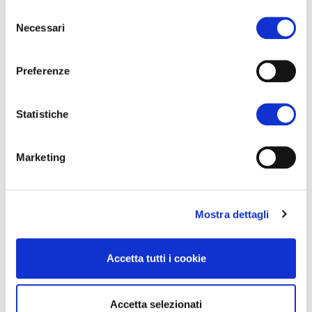
Selezione
Stand e logistica
Necessari
del
Promozione
consenso
Fatture
Accredito stampa
Preferenze
Comunicati stampa
Galleria
Statistiche
Story 1
Story 2
Marketing
Story 3
Mostra dettagli
Accetta tutti i cookie
DE
Accetta selezionati