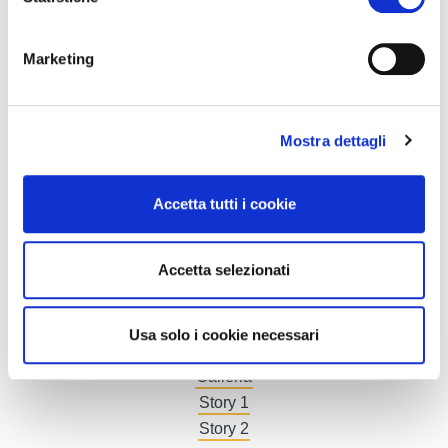
I vincitori 2025
I vincitori 2024
Marketing
I vincitori 2023
Contattaci
Elenco espositori
Mostra dettagli
Catalogo prodotti
Klimahouse [R]evolution
Diventa espositore
Accetta tutti i cookie
Pianifica presenza
Stand e logistica
Accetta selezionati
Promozione
Fatture
Accredito stampa
Usa solo i cookie necessari
Comunicati stampa
Galleria
Story 1
Story 2