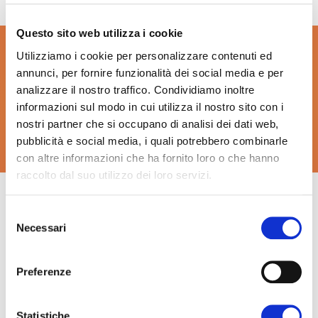
Questo sito web utilizza i cookie
Torna ora a Klimahouse
Utilizziamo i cookie per personalizzare contenuti ed
annunci, per fornire funzionalità dei social media e per
[R]evolution
analizzare il nostro traffico. Condividiamo inoltre
informazioni sul modo in cui utilizza il nostro sito con i
nostri partner che si occupano di analisi dei dati web,
Torna ora
pubblicità e social media, i quali potrebbero combinarle
con altre informazioni che ha fornito loro o che hanno
raccolto dal suo utilizzo dei loro servizi.
Selezione
Necessari
del
consenso
Knock on wood!
Preferenze
Candidatura
I vincitori 2026
Statistiche