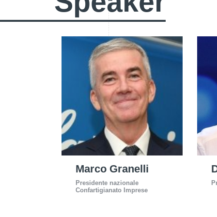
Speaker
Marco Granelli
D
Presidente nazionale
P
Confartigianato Imprese