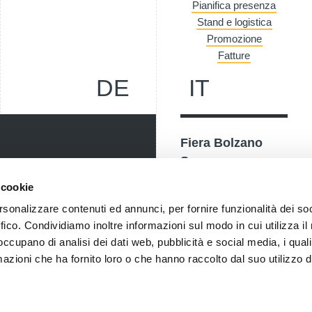
Pianifica presenza
Stand e logistica
Promozione
Fatture
DE
IT
Fiera Bolzano
Spa
Piazza Fiera 1 —
 cookie
nostri eventi, ricevi
39100 Bolzano BZ
rsonalizzare contenuti ed annunci, per fornire funzionalità dei so
! Naturalmente senza alcun
Tel.
+39 0471 516000
ffico. Condividiamo inoltre informazioni sul modo in cui utilizza il 
Fax.
+39 0471 516111
 occupano di analisi dei dati web, pubblicità e social media, i qual
azioni che ha fornito loro o che hanno raccolto dal suo utilizzo d
info@fieramesse.com
fieramesse.bz@pec.it
Dichiarazione di