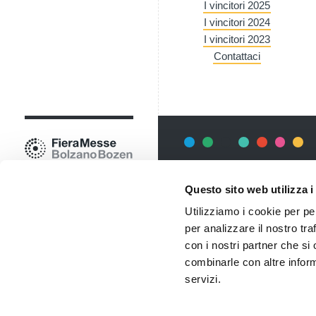
I vincitori 2025
I vincitori 2024
I vincitori 2023
Contattaci
Newsletter
Questo sito web utilizza i
Rimani sempre aggiornata*o sui 
Utilizziamo i cookie per pe
informazioni utili in anteprima
costo.
per analizzare il nostro tra
con i nostri partner che si
Iscriviti alla Newsletter
combinarle con altre inform
servizi.