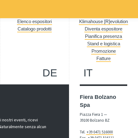
Elenco espositori
Klimahouse [R]evolution
Catalogo prodotti
Diventa espositore
Pianifica presenza
Stand e logistica
Promozione
Fatture
DE
IT
Fiera Bolzano
Spa
Piazza Fiera 1 —
nostri eventi, ricevi
39100 Bolzano BZ
! Naturalmente senza alcun
Tel.
+39 0471 516000
Fax.
+39 0471 516111