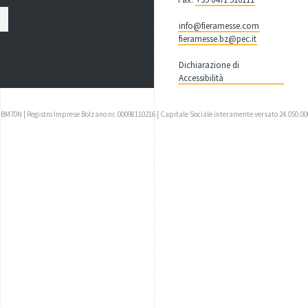
info@fieramesse.com
fieramesse.bz@pec.it
Dichiarazione di
Accessibilità
UBM70N | Registro Imprese Bolzano nr. 00098110216 | Capitale Sociale interamente versato 24.050.00