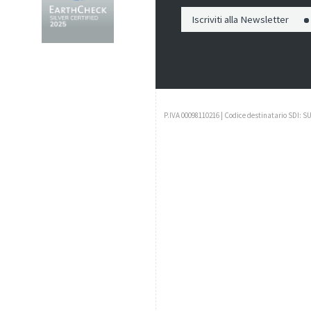
Iscriviti alla Newsletter
P.IVA 00098110216 | Codice destinatario SDI: S