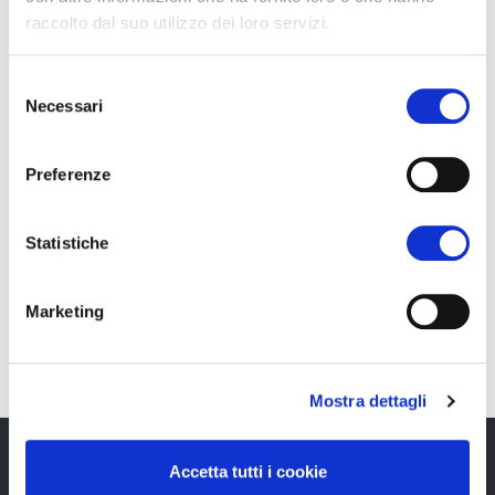
raccolto dal suo utilizzo dei loro servizi.
DE
Selezione
Necessari
del
consenso
Preferenze
Statistiche
IT
Marketing
Mostra dettagli
Accetta tutti i cookie