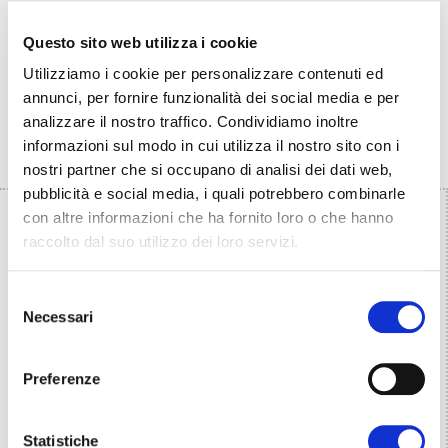
Paoletti,
Professoressa Dipartimento
ABC, Politecnico di Milano
Questo sito web utilizza i cookie
Prof. Dott. Maurizio Grandi,
Oncologo e
Utilizziamo i cookie per personalizzare contenuti ed
immunoematologo, Clinica La Torre
annunci, per fornire funzionalità dei social media e per
analizzare il nostro traffico. Condividiamo inoltre
informazioni sul modo in cui utilizza il nostro sito con i
nostri partner che si occupano di analisi dei dati web,
pubblicità e social media, i quali potrebbero combinarle
con altre informazioni che ha fornito loro o che hanno
raccolto dal suo utilizzo dei loro servizi.
Selezione
Necessari
del
consenso
Preferenze
Statistiche