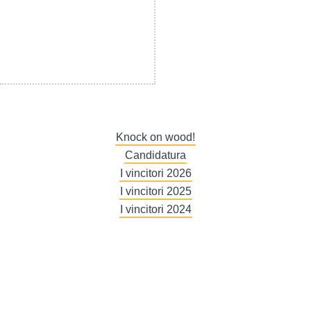
Knock on wood!
Candidatura
I vincitori 2026
I vincitori 2025
I vincitori 2024
I vincitori 2023
Contattaci
Elenco espositori
Catalogo prodotti
Klimahouse [R]evolution