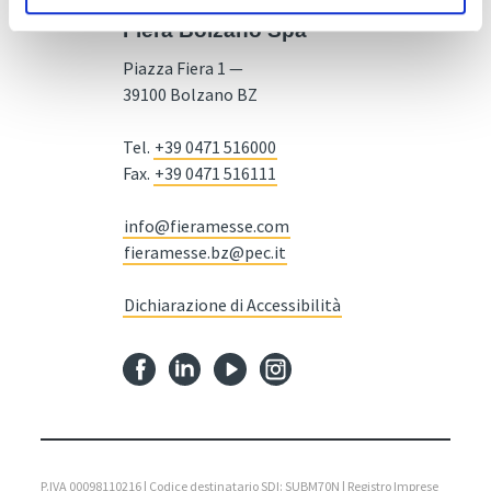
Fiera Bolzano Spa
Piazza Fiera 1 —
39100 Bolzano BZ
Tel.
+39 0471 516000
Fax.
+39 0471 516111
info@fieramesse.com
fieramesse.bz@pec.it
Dichiarazione di Accessibilità
P.IVA 00098110216 | Codice destinatario SDI: SUBM70N | Registro Imprese