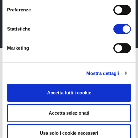
Rimani sempre aggiornata*o sui nostri eventi, ricevi
informazioni utili in anteprima! Naturalmente senza
Preferenze
alcun costo.
Statistiche
Iscriviti alla Newsletter
Marketing
Mostra dettagli
Accetta tutti i cookie
Accetta selezionati
Usa solo i cookie necessari