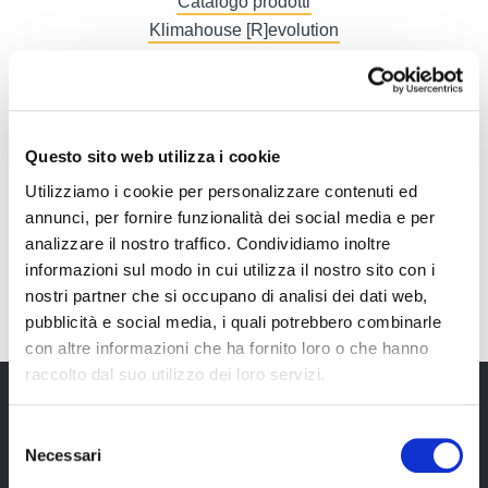
Catalogo prodotti
Klimahouse [R]evolution
Diventa espositore
Pianifica presenza
Stand e logistica
Promozione
Questo sito web utilizza i cookie
Fatture
Utilizziamo i cookie per personalizzare contenuti ed
Accredito stampa
annunci, per fornire funzionalità dei social media e per
Comunicati stampa
analizzare il nostro traffico. Condividiamo inoltre
Galleria
informazioni sul modo in cui utilizza il nostro sito con i
Story 1
nostri partner che si occupano di analisi dei dati web,
Story 2
pubblicità e social media, i quali potrebbero combinarle
Story 3
con altre informazioni che ha fornito loro o che hanno
raccolto dal suo utilizzo dei loro servizi.
Selezione
Newsletter
Necessari
del
consenso