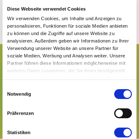
8. Was passiert nach meiner
Diese Webseite verwendet Cookies
Ankunft auf der Messe?
Wir verwenden Cookies, um Inhalte und Anzeigen zu
personalisieren, Funktionen für soziale Medien anbieten
zu können und die Zugriffe auf unsere Website zu
analysieren. Außerdem geben wir Informationen zu Ihrer
Verwendung unserer Website an unsere Partner für
soziale Medien, Werbung und Analysen weiter. Unsere
Hast du weitere Fragen
Partner führen diese Informationen möglicherweise mit
zur Teilnahme?
weiteren Daten zusammen, die Sie ihnen bereitgestellt
haben oder die sie im Rahmen Ihrer Nutzung der Dienste
Geh zur Seite "Teilnahme planen": Von dort
gesammelt haben.
Einwilligungsauswahl
aus kannst du weitere nützliche
Notwendig
Informationen zum Ausstellen finden.
Präferenzen
Jetzt Seite öffnen
Statistiken