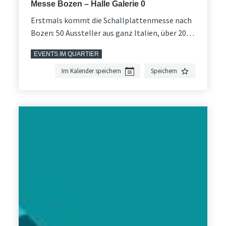
Messe Bozen – Halle Galerie 0
Erstmals kommt die Schallplattenmesse nach
Bozen: 50 Aussteller aus ganz Italien, über 200
laufende Meter Musik und Zehntausende
EVENTS IM QUARTIER
Schallplatten für jeden Geschmack.
Im Kalender speichern
Speichern