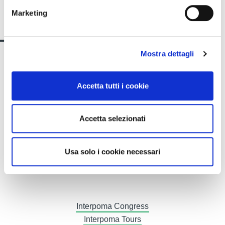
Siamo a tua
Marketing
disposizione
Mostra dettagli
Alexander Christensen
CUSTOMER SUCCESS
Accetta tutti i cookie
Accetta selezionati
T.
+39 0471 516050
Usa solo i cookie necessari
E.
Alexander.Christensen@fieramesse.com
Interpoma Congress
Interpoma Tours