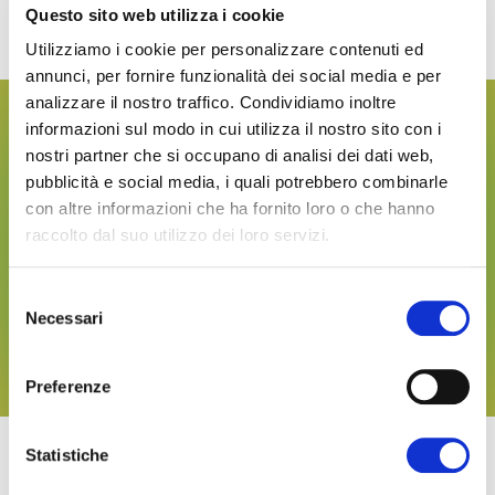
Questo sito web utilizza i cookie
Utilizziamo i cookie per personalizzare contenuti ed
annunci, per fornire funzionalità dei social media e per
analizzare il nostro traffico. Condividiamo inoltre
Hai altre domande sulla
informazioni sul modo in cui utilizza il nostro sito con i
nostri partner che si occupano di analisi dei dati web,
partecipazione?
pubblicità e social media, i quali potrebbero combinarle
con altre informazioni che ha fornito loro o che hanno
Vai alla pagina "Pianifica presenza": da lì puoi
raccolto dal suo utilizzo dei loro servizi.
partire per trovare le altre informazioni utili
per esporre.
Selezione
Necessari
del
consenso
Apri la pagina ora
Preferenze
Statistiche