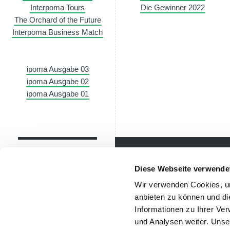
Interpoma Tours
Die Gewinner 2022
The Orchard of the Future
Interpoma Business Match
ipoma Ausgabe 03
ipoma Ausgabe 02
ipoma Ausgabe 01
Diese Webseite verwende
Newsletter
Wir verwenden Cookies, um
Bleibe über unsere Events imm
anbieten zu können und di
Voraus nützliche Informationen!
Informationen zu Ihrer Ve
und Analysen weiter. Unse
Newsletter abonnieren