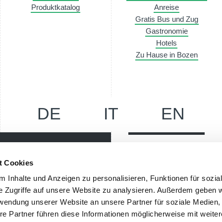
Produktkatalog
Anreise
Gratis Bus und Zug
Gastronomie
Hotels
Zu Hause in Bozen
DE
IT
EN
Messe Bozen AG
t Cookies
Messeplatz 1 —
39100 Bozen BZ
 Inhalte und Anzeigen zu personalisieren, Funktionen für sozia
er up-to-date, erhalte im
e Zugriffe auf unsere Website zu analysieren. Außerdem geben w
Tel.
+39 0471 516000
 Natürlich kostenlos.
rwendung unserer Website an unsere Partner für soziale Medien
Fax.
+39 0471 516111
re Partner führen diese Informationen möglicherweise mit weite