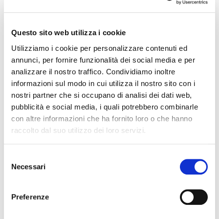
Pianifica presenza
Stand e logistica
Promozione
Questo sito web utilizza i cookie
Fatture
Utilizziamo i cookie per personalizzare contenuti ed
Area Espositori
annunci, per fornire funzionalità dei social media e per
Accredito stampa
analizzare il nostro traffico. Condividiamo inoltre
Comunicati stampa
informazioni sul modo in cui utilizza il nostro sito con i
Galleria
nostri partner che si occupano di analisi dei dati web,
pubblicità e social media, i quali potrebbero combinarle
ipoma Numero 03
con altre informazioni che ha fornito loro o che hanno
ipoma Numero 02
raccolto dal suo utilizzo dei loro servizi.
ipoma Numero 01
Selezione
Necessari
del
consenso
Preferenze
DE