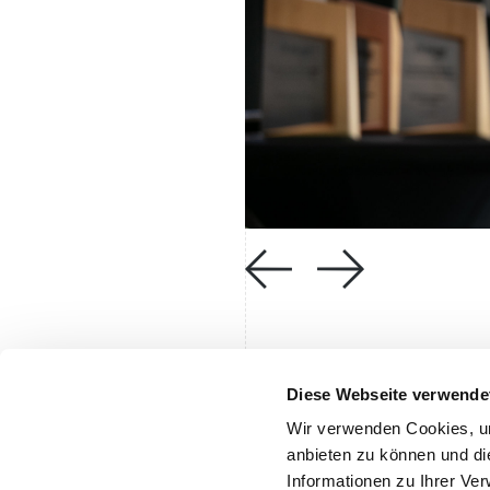
Hotel Tours
Allgemeine Informationen
Diese Webseite verwende
Living Hospitality
Ausstellerkategorien
Vinea Tirolensis
Kategorien für Hotel- und
Wir verwenden Cookies, um
Gastronomiebetriebe
kmBIOmeile
anbieten zu können und di
Sustainability Award 2025
Informationen zu Ihrer Ve