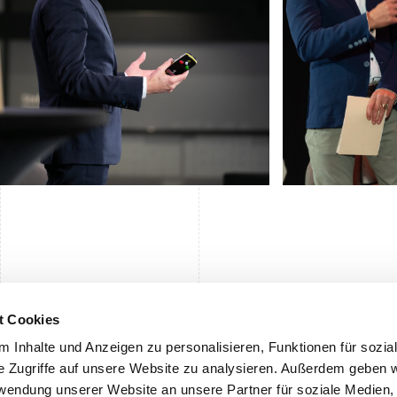
Ausstellerverzeichnis
Tickets, Zeiten und mehr
t Cookies
Produktverzeichnis
Gratis Bus und Zug
Gastronomie
 Inhalte und Anzeigen zu personalisieren, Funktionen für sozia
Hotels
e Zugriffe auf unsere Website zu analysieren. Außerdem geben w
rwendung unserer Website an unsere Partner für soziale Medien