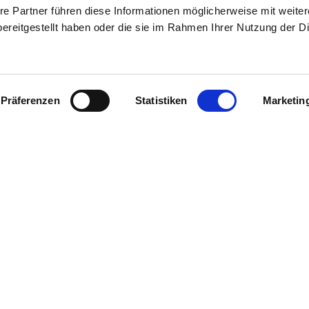
re Partner führen diese Informationen möglicherweise mit weite
ereitgestellt haben oder die sie im Rahmen Ihrer Nutzung der D
DE
IT
Präferenzen
Statistiken
Marketin
Messe Bozen AG
Messeplatz 1 —
39100 Bozen BZ
er up-to-date, erhalte im
Tel.
+39 0471 516000
 Natürlich kostenlos.
Fax.
+39 0471 516111
info@fieramesse.com
fieramesse.bz@pec.it
Accessibility Statement