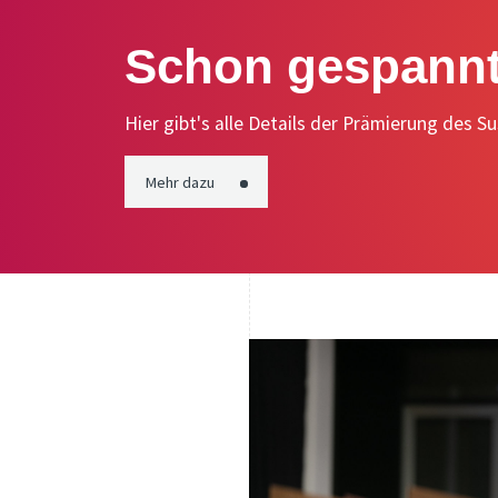
Schon gespannt 
Hier gibt's alle Details der Prämierung des S
Mehr dazu