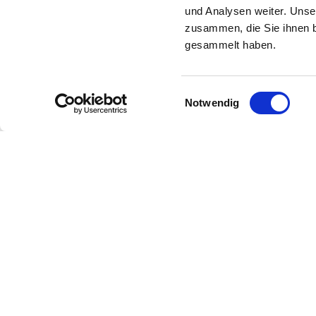
Sustainability Award 2024
und Analysen weiter. Unse
Sustainability Award 2023
zusammen, die Sie ihnen b
Akkreditierung
gesammelt haben.
Pressemitteilungen
Mediathek
Einwilligungsauswahl
Notwendig
Newsletter
Bleibe über unsere Events imm
Voraus nützliche Informationen!
Newsletter abonnieren