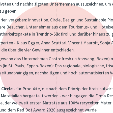
vativsten und nachhaltigsten Unternehmen auszuzeichnen, u
 zu geben.
orien vergeben: Innovation, Circle, Design und Sustainable P
nsere Besucher, Unternehmer aus dem Tourismus- und Hotelsekt
htbarkeitspakete in Trentino-Südtirol und darüber hinaus zu
perten - Klaus Egger, Anna Scuttari, Vincent Mauroit, Sonja 
die über die vier Gewinner entschieden.
ewann das Unternehmen Gastrofresh (in Atzwang, Bozen) m
(in St. Pauls, Eppan-Bozen): Das regionale, biologische, fri
zeitunabhängigen, nachhaltigen und hoch automatisierten Ve
e
Circle
- für Produkte, die nach dem Prinzip der Kreislaufwir
Materialien hergestellt werden - war hingegen die Firma Re
, der weltweit ersten Matratze aus 100% recycelten Materia
9 und dem Red Dot Award 2020 ausgezeichnet wurde.