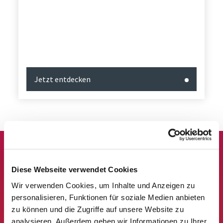
Jetzt entdecken
Entdecke die Vorteile
für dein Startup auf
Diese Webseite verwendet Cookies
Hotel 2026!
Wir verwenden Cookies, um Inhalte und Anzeigen zu
personalisieren, Funktionen für soziale Medien anbieten
zu können und die Zugriffe auf unsere Website zu
Sowohl als eigenständiger Aussteller als auch
analysieren. Außerdem geben wir Informationen zu Ihrer