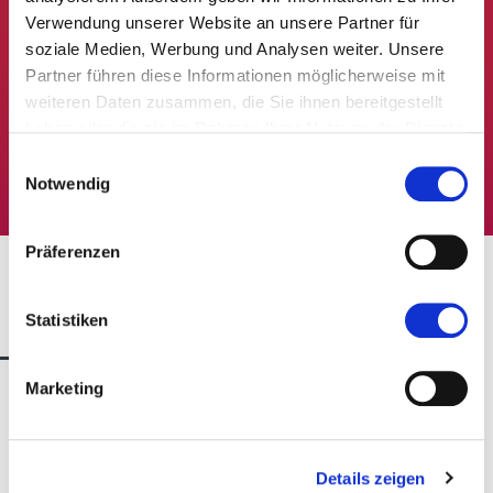
als Mitaussteller, sind die
Verwendung unserer Website an unsere Partner für
Teilnahmebedingungen für Startups
soziale Medien, Werbung und Analysen weiter. Unsere
besonders interessant. Klicke und entdecke
Partner führen diese Informationen möglicherweise mit
weiteren Daten zusammen, die Sie ihnen bereitgestellt
die Vorteile, die dich erwarten!
haben oder die sie im Rahmen Ihrer Nutzung der Dienste
gesammelt haben.
Einwilligungsauswahl
Jetzt entdecken
Notwendig
Präferenzen
Video Hotel 2025
Statistiken
Marketing
Details zeigen