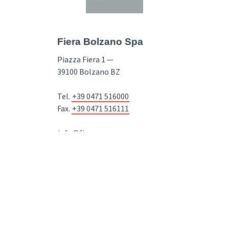
Fiera Bolzano Spa
Piazza Fiera 1 —
39100 Bolzano BZ
Tel.
+39 0471 516000
Fax.
+39 0471 516111
info@fieramesse.com
fieramesse.bz@pec.it
Dichiarazione di Accessibilità