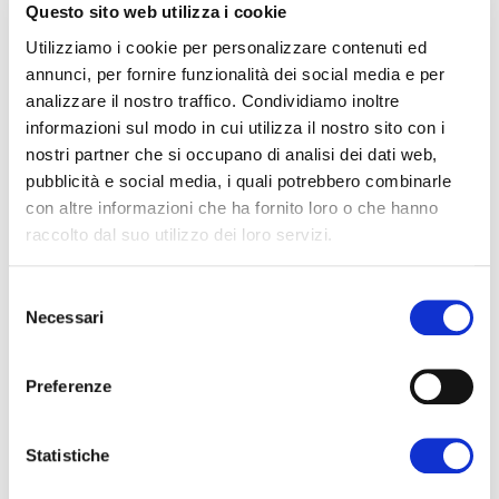
Questo sito web utilizza i cookie
Alberghi
La tua Startup a Hotel
Utilizziamo i cookie per personalizzare contenuti ed
Diventa espositore
annunci, per fornire funzionalità dei social media e per
Pianifica presenza
analizzare il nostro traffico. Condividiamo inoltre
informazioni sul modo in cui utilizza il nostro sito con i
Stand e logistica
nostri partner che si occupano di analisi dei dati web,
Promozione
pubblicità e social media, i quali potrebbero combinarle
Fatture
con altre informazioni che ha fornito loro o che hanno
Area espositori
raccolto dal suo utilizzo dei loro servizi.
Accredito stampa
Comunicati stampa
Selezione
Galleria
Necessari
del
consenso
Preferenze
Statistiche
DE