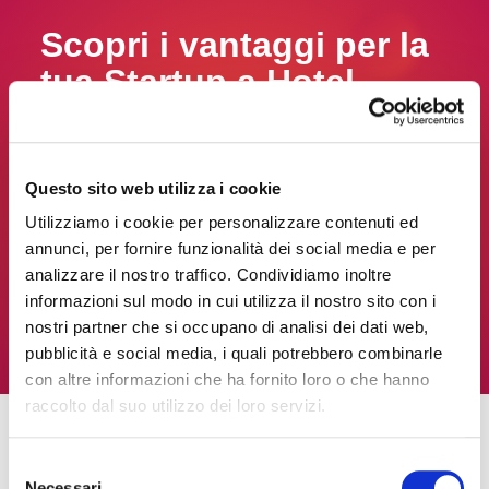
Scopri i vantaggi per la
tua Startup a Hotel
2026!
Sia come espositore indipendente che come
Questo sito web utilizza i cookie
co-espositore, le condizioni per le Startup
Utilizziamo i cookie per personalizzare contenuti ed
sono speciali. Clicca e scopri i vantaggi che ti
annunci, per fornire funzionalità dei social media e per
aspettano!
analizzare il nostro traffico. Condividiamo inoltre
informazioni sul modo in cui utilizza il nostro sito con i
nostri partner che si occupano di analisi dei dati web,
Scopri ora
pubblicità e social media, i quali potrebbero combinarle
con altre informazioni che ha fornito loro o che hanno
raccolto dal suo utilizzo dei loro servizi.
Selezione
Video Hotel 2025
Necessari