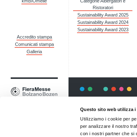
kmBIOmeile
Categorie Albergatori e
Ristoratori
Sustainability Award 2025
Sustainability Award 2024
Sustainability Award 2023
Accredito stampa
Comunicati stampa
Galleria
Newsletter
Questo sito web utilizza i
Rimani sempre aggiornata*o sui 
Utilizziamo i cookie per pe
informazioni utili in anteprima
costo.
per analizzare il nostro tra
con i nostri partner che si