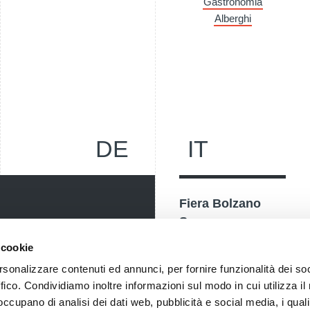
Gastronomia
Alberghi
DE
IT
Fiera Bolzano
Spa
Piazza Fiera 1 —
 cookie
nostri eventi, ricevi
39100 Bolzano BZ
rsonalizzare contenuti ed annunci, per fornire funzionalità dei so
! Naturalmente senza alcun
Tel.
+39 0471 516000
ffico. Condividiamo inoltre informazioni sul modo in cui utilizza il 
Fax.
+39 0471 516111
 occupano di analisi dei dati web, pubblicità e social media, i qual