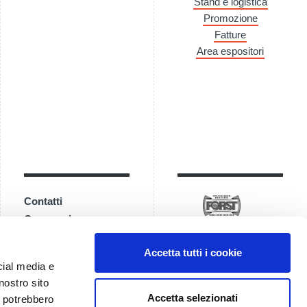
Stand e logistica
Promozione
Fatture
Area espositori
Contatti
Come arrivare
Accetta tutti i cookie
cial media e
nostro sito
Accetta selezionati
i potrebbero