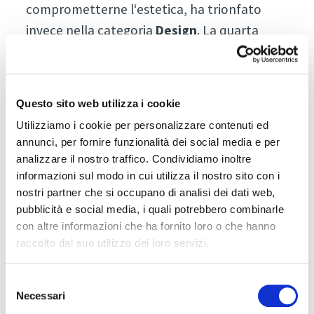
comprometterne l‘estetica, ha trionfato
invece nella categoria
Design
. La quarta
categoria,
Sustainable Pioneers powered
by IDM
, riservata ad esercizi del settore
turistico locali impegnati nel tema della
Questo sito web utilizza i cookie
sostenibilità, con in palio un pacchetto
Utilizziamo i cookie per personalizzare contenuti ed
marketing del valore di 10.000 Euro ha visto
annunci, per fornire funzionalità dei social media e per
vincitore il piccolo
Hotel Tyrol Dolomites
analizzare il nostro traffico. Condividiamo inoltre
slow living
di S. Maddalena in Val di Funes.
informazioni sul modo in cui utilizza il nostro sito con i
nostri partner che si occupano di analisi dei dati web,
Con la certificazione di sostenibilità secondo
pubblicità e social media, i quali potrebbero combinarle
gli standard "Tourcert", l'hotel dimostra
con altre informazioni che ha fornito loro o che hanno
infatti secondo la giuria un approccio ampio
raccolto dal suo utilizzo dei loro servizi.
alla sostenibilità e un’ottima capacità di
concretizzarla nella gestione quotidiana. A
Selezione
Necessari
del
partire dalla nomina di un responsabile