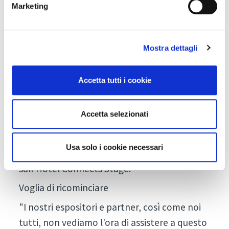
Marketing
riservato a prodotti e progetti esposti in
fiera che si distinguono per la loro vocazione
sostenibile. Un’importante occasione di
Mostra dettagli
visibilità per le aziende, che potranno
iscriversi in sei categorie distinte: food,
Accetta tutti i cookie
beverage, wellness, decorazioni,
arredamento, azienda più sostenibile. Una
Accetta selezionati
giuria di alto livello valuterà i progetti
consegnati e li premierà, con un pacchetto di
Usa solo i cookie necessari
comunicazione del valore di 2.000 Euro,
sull’Hotel Connects Stage.
Voglia di ricominciare
"I nostri espositori e partner, così come noi
tutti, non vediamo l'ora di assistere a questo