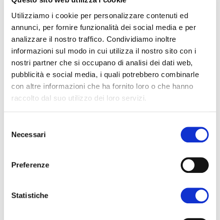
riuscirà ad essere fisicamente presente di
Utilizziamo i cookie per personalizzare contenuti ed
recuperarne i contenuti.
annunci, per fornire funzionalità dei social media e per
Parola chiave: sostenibilità
analizzare il nostro traffico. Condividiamo inoltre
informazioni sul modo in cui utilizza il nostro sito con i
Centrale anche quest’anno sarà la
nostri partner che si occupano di analisi dei dati web,
sostenibilità, con in particolare una giornata
pubblicità e social media, i quali potrebbero combinarle
- mercoledì 21 ottobre – interamente
con altre informazioni che ha fornito loro o che hanno
raccolto dal suo utilizzo dei loro servizi.
dedicata alla tematica. Quest’ultima, anche
alla luce della recente pandemia, non è mai
Selezione
stata così attuale - con un aumento
Necessari
del
significativo dell’interesse verso il km0 e i
consenso
circuiti regionali – ed è sempre più sentita
Preferenze
anche a livello locale. Dopo il successo
dell’edizione dello scorso anno, torna quindi
Statistiche
il Sustainability Award – premio organizzato
in collaborazione con Eurac Research,