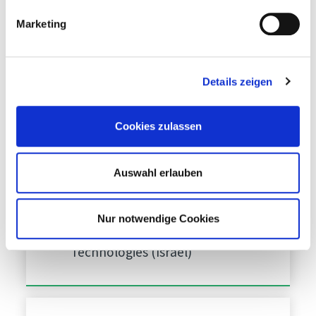
Erkenntnisse für die Zukunft
Marketing
Hunter Jay,
Ripe
Robotics (Australia)
Details zeigen
11:30
Cookies zulassen
Obsternte der nächsten
Generation
Auswahl erlauben
Fliegende autonome Roboter
Nur notwendige Cookies
Yaniv Maor,
Tevel Aerobotics
Technologies (Israel)