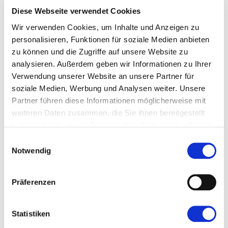
10:50
Diese Webseite verwendet Cookies
Präzisionsobstbau auf
Wir verwenden Cookies, um Inhalte und Anzeigen zu
Einzelbaumebene mittels
personalisieren, Funktionen für soziale Medien anbieten
robotisierter Ernte
zu können und die Zugriffe auf unsere Website zu
analysieren. Außerdem geben wir Informationen zu Ihrer
Han Smits,
Verwendung unserer Website an unsere Partner für
soziale Medien, Werbung und Analysen weiter. Unsere
Munckhof (Netherlands)
Partner führen diese Informationen möglicherweise mit
weiteren Daten zusammen, die Sie ihnen bereitgestellt
haben oder die sie im Rahmen Ihrer Nutzung der Dienste
gesammelt haben.
Einwilligungsauswahl
11:10
Notwendig
Die nächste landwirt-
schaftliche Revolution
Präferenzen
steuern
Statistiken
Lehren aus der Vergangenheit und