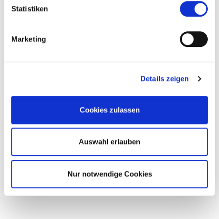
Teilnahme planen
Statistiken
Stand und Logistik
Werbung
Marketing
Rechnungen
Ausstellerbereich
Akkreditierung
Details zeigen
Pressemitteilungen
Mediathek
ipoma Ausgabe 03
Cookies zulassen
ipoma Ausgabe 02
ipoma Ausgabe 01
Auswahl erlauben
Nur notwendige Cookies