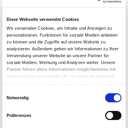
Diese Webseite verwendet Cookies
Interpoma Congress
Interpoma Tours
Wir verwenden Cookies, um Inhalte und Anzeigen zu
The Orchard of the Future
personalisieren, Funktionen für soziale Medien anbieten
zu können und die Zugriffe auf unsere Website zu
Interpoma Business Match
analysieren. Außerdem geben wir Informationen zu Ihrer
Die Gewinner 2024
Verwendung unserer Website an unsere Partner für
Die Gewinner 2022
soziale Medien, Werbung und Analysen weiter. Unsere
Ausstellerliste
Partner führen diese Informationen möglicherweise mit
Produktkatalog
weiteren Daten zusammen, die Sie ihnen bereitgestellt
Tickets, Zeiten und mehr
haben oder die sie im Rahmen Ihrer Nutzung der Dienste
Anreise
gesammelt haben.
Einwilligungsauswahl
Gratis Bus und Zug
Notwendig
Gastronomie
Hotels
Präferenzen
Zu Hause in Bozen
Aussteller werden