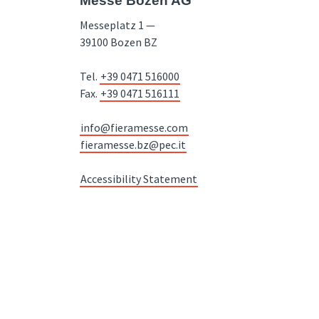
Messe Bozen AG
Messeplatz 1 —
39100 Bozen BZ
Tel.
+39 0471 516000
Fax.
+39 0471 516111
info@fieramesse.com
fieramesse.bz@pec.it
Accessibility Statement
STNR. 00098110216 / Empfängercode SDI: SUBM70N / Handelsregister
Bozen Nr. 00098110216 / Gesellschaftskapital zur Gänze eingezahlt