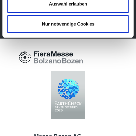
im Voraus nützliche Informationen! Natürlich
Auswahl erlauben
kostenlos.
Newsletter abonnieren
Nur notwendige Cookies