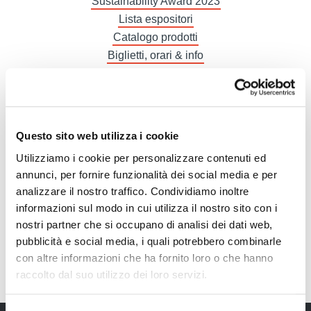
Sustainability Award 2023
Lista espositori
Catalogo prodotti
Biglietti, orari & info
Treni e autobus gratis
Gastronomia
Alberghi
La tua Startup a Hotel
Questo sito web utilizza i cookie
Diventa espositore
Utilizziamo i cookie per personalizzare contenuti ed
Pianifica presenza
annunci, per fornire funzionalità dei social media e per
Stand e logistica
analizzare il nostro traffico. Condividiamo inoltre
Promozione
informazioni sul modo in cui utilizza il nostro sito con i
Fatture
nostri partner che si occupano di analisi dei dati web,
Area espositori
pubblicità e social media, i quali potrebbero combinarle
Accredito stampa
con altre informazioni che ha fornito loro o che hanno
Comunicati stampa
raccolto dal suo utilizzo dei loro servizi.
Galleria