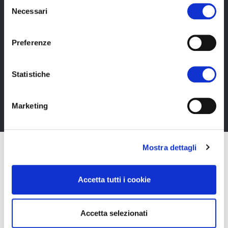
Selezione
Necessari
del
consenso
Newsletter
Preferenze
Rimani sempre aggiornata*o sui nostri eventi, ricevi
informazioni utili in anteprima! Naturalmente senza
Statistiche
alcun costo.
Iscriviti alla Newsletter
Marketing
Mostra dettagli
Accetta tutti i cookie
Accetta selezionati