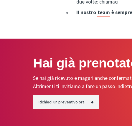
due volte: chiamaci!
Il nostro
team
è sempre
Hai già prenotat
Se hai già ricevuto e magari anche confermato
Altrimenti ti invitiamo a fare un passo indiet
Richiedi un preventivo ora