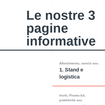
Le nostre 3
pagine
informative
Allestimento, servizi ecc.
1. Stand e
logistica
Inviti, Promo-kit,
pubblicità ecc.