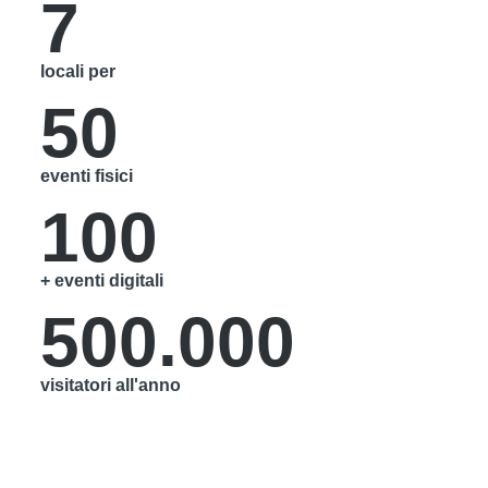
7
locali per
50
eventi fisici
100
+ eventi digitali
500.000
visitatori all'anno