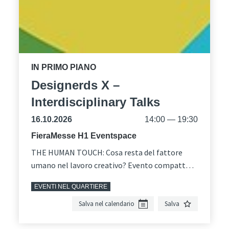
IN PRIMO PIANO
Designerds X –
Interdisciplinary Talks
16.10.2026
14:00 — 19:30
FieraMesse H1 Eventspace
THE HUMAN TOUCH: Cosa resta del fattore
umano nel lavoro creativo? Evento compatto
di design nel contesto altoatesino – 7
EVENTI NEL QUARTIERE
interventi con focus su processi creativi.
Salva nel calendario
Salva