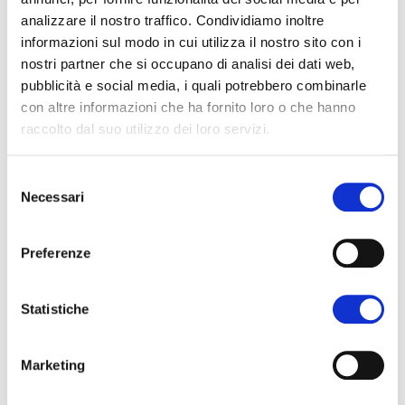
analizzare il nostro traffico. Condividiamo inoltre
informazioni sul modo in cui utilizza il nostro sito con i
nostri partner che si occupano di analisi dei dati web,
pubblicità e social media, i quali potrebbero combinarle
con altre informazioni che ha fornito loro o che hanno
raccolto dal suo utilizzo dei loro servizi.
Selezione
Necessari
del
consenso
IN PRIMO PIANO
Preferenze
1ª Fiera del Disco, CD e
Vinile – Bolzano
Statistiche
19 — 20.09.2026
10:00 — 19:00
Marketing
Area Fiera di Bolzano – Padiglione Galleria
0