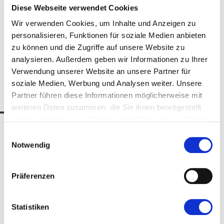
Diese Webseite verwendet Cookies
Eröffnungszeremonie
der Messe mit
Wir verwenden Cookies, um Inhalte und Anzeigen zu
Banddurchschneidung wird
abgesagt
.
personalisieren, Funktionen für soziale Medien anbieten
zu können und die Zugriffe auf unsere Website zu
analysieren. Außerdem geben wir Informationen zu Ihrer
Verwendung unserer Website an unsere Partner für
soziale Medien, Werbung und Analysen weiter. Unsere
Wir sind für Sie da
Partner führen diese Informationen möglicherweise mit
weiteren Daten zusammen, die Sie ihnen bereitgestellt
haben oder die sie im Rahmen Ihrer Nutzung der Dienste
gesammelt haben.
Einwilligungsauswahl
Notwendig
Keine Kontakte gefunden!
Präferenzen
Statistiken