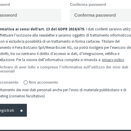
sword
Conferma password
rmativa ai sensi dell’art. 13 del GDPR 2016/679.
I dati conferiti saranno utili
effettuare l’iscrizione alla newsletter e saranno oggetto di trattamento informatizz
n si esclude la possibilità di un trattamento in forma cartacea. Titolare del
tamento è Fiera Bolzano SpA/Messe Bozen AG, cui potrà rivolgersi per l’esercizio de
diritti, tra cui rientrano il diritto d’accesso ai dati, d’integrazione, rettifica e
ellazione. Per la visione dell’informativa completa si rimanda a:
privacy policy
.
ichiaro di aver letto e compreso l’informativa sull’utilizzo dei miei dati
ersonali
cconsento
Non acconsento
attamento dei miei dati personali anche per l’invio di materiale pubblicitario e di
eting (consenso facoltativo)
egistrati