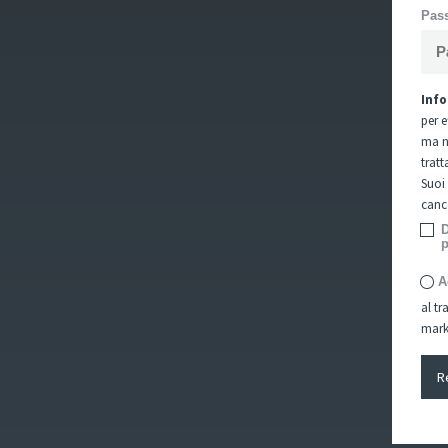
Pas
Info
per 
ma no
trat
Suoi 
canc
D
p
A
al tr
mark
R