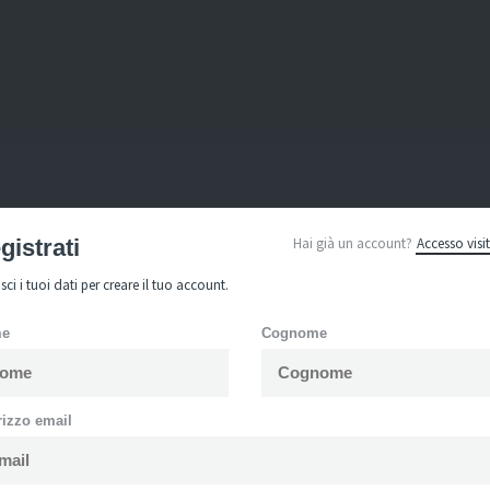
gistrati
Hai già un account?
Accesso visit
isci i tuoi dati per creare il tuo account.
me
Cognome
rizzo email