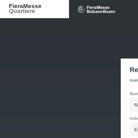
FieraMesse
Quartiere
Re
Inser
No
Indi