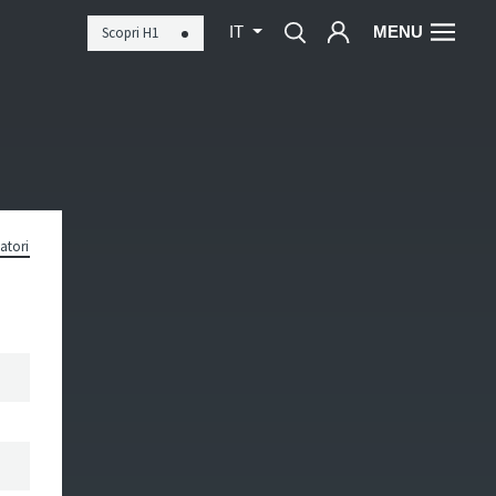
MENU
Scopri H1
IT
atori