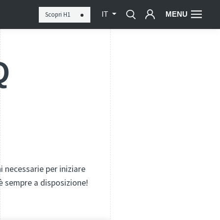
MENU
Scopri H1
IT
Q
i necessarie per iniziare
è sempre a disposizione!