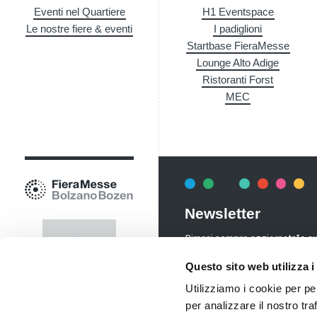
Eventi nel Quartiere
H1 Eventspace
Le nostre fiere & eventi
I padiglioni
Startbase FieraMesse
Lounge Alto Adige
Ristoranti Forst
MEC
Newsletter
Rimani sempre aggiornata*o sui 
informazioni utili in anteprima
Questo sito web utilizza i
costo.
Utilizziamo i cookie per pe
Iscriviti alla Newsletter
per analizzare il nostro tra