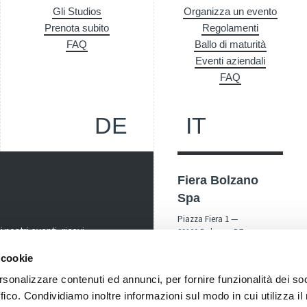
Gli Studios
Organizza un evento
Prenota subito
Regolamenti
FAQ
Ballo di maturità
Eventi aziendali
FAQ
DE
IT
Fiera Bolzano
Spa
Piazza Fiera 1 —
nostri eventi, ricevi
39100 Bolzano BZ
! Naturalmente senza alcun
Tel.
+39 0471 516000
 cookie
Fax.
+39 0471 516111
rsonalizzare contenuti ed annunci, per fornire funzionalità dei so
ffico. Condividiamo inoltre informazioni sul modo in cui utilizza il 
info@fieramesse.com