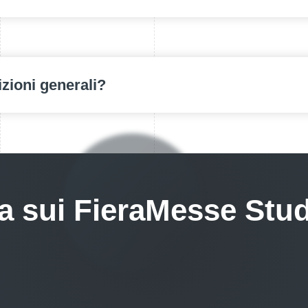
izioni generali?
na sui FieraMesse Stu