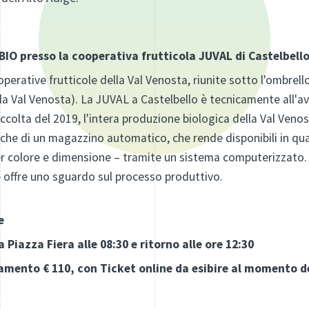
IO presso la cooperativa frutticola JUVAL di Castelbello
perative frutticole della Val Venosta, riunite sotto l'ombrell
lla Val Venosta). La JUVAL a Castelbello è tecnicamente all'
accolta del 2019, l'intera produzione biologica della Val Veno
nche di un magazzino automatico, che rende disponibili in qu
er colore e dimensione – tramite un sistema computerizzato. 
he offre uno sguardo sul processo produttivo.
e
Piazza Fiera alle 08:30 e ritorno alle ore 12:30
mento € 110, con Ticket online da esibire al momento d