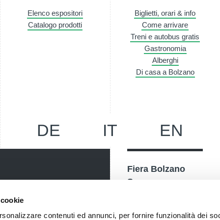
Elenco espositori
Biglietti, orari & info
Catalogo prodotti
Come arrivare
Treni e autobus gratis
Gastronomia
Alberghi
Di casa a Bolzano
DE
IT
EN
Fiera Bolzano
Spa
Piazza Fiera 1 —
 cookie
nostri eventi, ricevi
39100 Bolzano BZ
rsonalizzare contenuti ed annunci, per fornire funzionalità dei so
! Naturalmente senza alcun