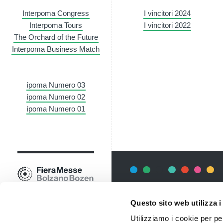
Interpoma Congress
I vincitori 2024
Interpoma Tours
I vincitori 2022
The Orchard of the Future
Interpoma Business Match
ipoma Numero 03
ipoma Numero 02
ipoma Numero 01
Newsletter
Questo sito web utilizza i
Rimani sempre aggiornata*o sui 
Utilizziamo i cookie per pe
informazioni utili in anteprima