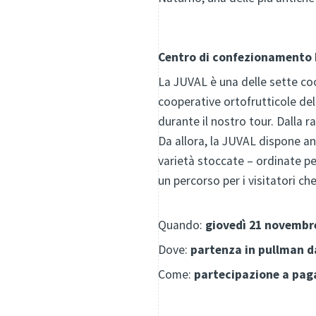
Centro di confezionamento B
La JUVAL è una delle sette coo
cooperative ortofrutticole de
durante il nostro tour. Dalla r
Da allora, la JUVAL dispone a
varietà stoccate – ordinate p
un percorso per i visitatori c
Quando:
giovedì 21 novembr
Dove:
partenza in pullman da 
Come:
partecipazione a paga