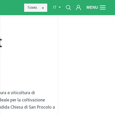
MENU
Tickets
IT
t
ura e viticoltura di
eale per la coltivazione
endida Chiesa di San Procolo a