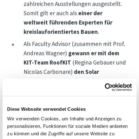
zahlreichen Ausstellungen ausgestellt.
Somit gilt er auch als
einer der
weltweit führenden Experten für
kreislauforientiertes Bauen
.
Als Faculty Advisor (zusammen mit Prof.
Andreas Wagner)
gewann er mit dem
KIT-Team RoofKIT
(Regina Gebauer und
Nicolas Carbonare)
den Solar
Decathlon Wettbewerb 21/22
, erhielt
den
Green Solution Award 2021
, einen
der Deutschen Materialpreise 2019,
zwei “Bauhaus 100 - Prototyping the
Diese Webseite verwendet Cookies
Future”-Innovationspreise
der
Wir verwenden Cookies, um Inhalte und Anzeigen zu
personalisieren, Funktionen für soziale Medien anbieten
Bundesregierung und der deutschen
zu können und die Zugriffe auf unsere Website zu
Wirtschaft 2019, den
Van Alen Institute