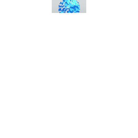
Messe Bozen AG
Messeplatz 1 —
39100 Bozen BZ
Tel.
+39 0471 516000
Fax.
+39 0471 516111
info@fieramesse.com
fieramesse.bz@pec.it
Accessibility Statement