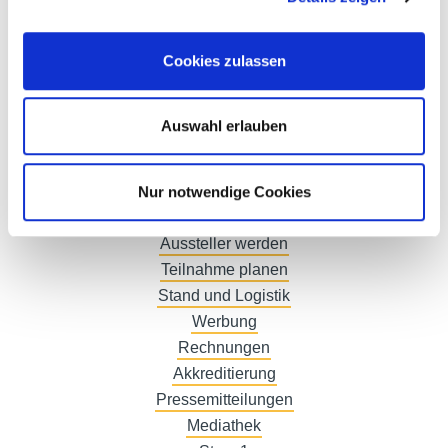
Cookies zulassen
Die Gewinner 2026
Die Gewinner 2025
Die Gewinner 2024
Auswahl erlauben
Die Gewinner 2023
Kontakt
Nur notwendige Cookies
Ausstellerverzeichnis
Produktkatalog
Aussteller werden
Teilnahme planen
Stand und Logistik
Werbung
Rechnungen
Akkreditierung
Pressemitteilungen
Mediathek