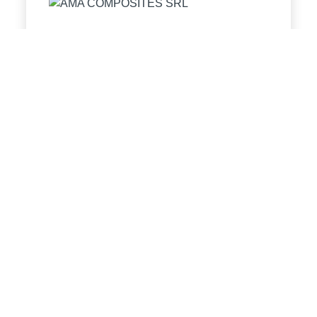
AMA COMPOSITES SRL
SAN MARTINO IN RIO (REGGIO EMILIA) - IT
Halle
Stand
CD
C18/04
Speichern