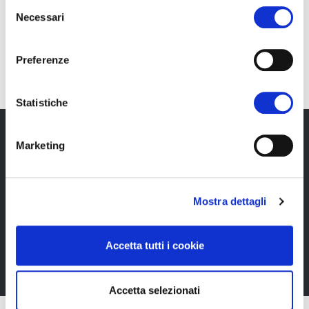
Selezione
Necessari
del
IT
consenso
Preferenze
Statistiche
Marketing
Newsletter
Rimani sempre aggiornata*o sui nostri eventi, ricevi
Mostra dettagli
informazioni utili in anteprima! Naturalmente senza
alcun costo.
Accetta tutti i cookie
Iscriviti alla Newsletter
Accetta selezionati