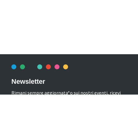
Newsletter
Rimani sempre aggiornata*o sui nostri eventi, ricevi
informazioni utili in anteprima! Naturalmente senza
alcun costo.
Iscriviti alla Newsletter