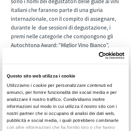
sono i nomi dei degustatori delle guide ai vini
italiani che faranno parte di una giuria
internazionale, con il compito di assegnare,
durante le due sessioni di degustazione, i
premi nelle categorie che compongono gli
Autochtona Award: “Miglior Vino Bianco”,
“Miglior Vino Rosato”, “Miglior Vino Rosso”,
“Migliori Bollicine”, “Miglior Vino Dolce”.
Oltre ai premi speciali “Terroir” e “Spirito
Questo sito web utilizza i cookie
diVino”, altri tre premi, all’interno della
Utilizziamo i cookie per personalizzare contenuti ed
sezione Tasting Lagrein, saranno riservati ai
annunci, per fornire funzionalità dei social media e per
vini prodotti con questo vitigno autoctono a
analizzare il nostro traffico. Condividiamo inoltre
informazioni sul modo in cui utilizza il nostro sito con i
bacca rossa dell’Alto Adige nelle categorie
nostri partner che si occupano di analisi dei dati web,
“Kretzer”, “Classico” e “Riserva”.
pubblicità e social media, i quali potrebbero combinarle
con altre informazioni che ha fornito loro o che hanno
La giuria sarà inoltre arricchita da critici e