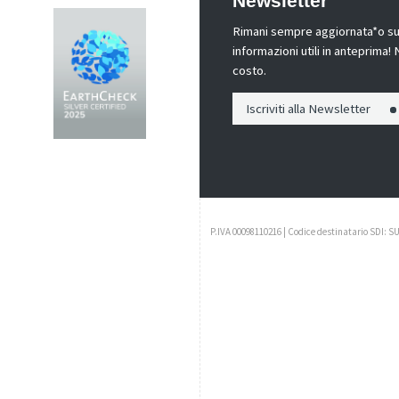
Newsletter
Rimani sempre aggiornata*o sui 
informazioni utili in anteprima
costo.
Iscriviti alla Newsletter
P.IVA 00098110216 | Codice destinatario SDI: S