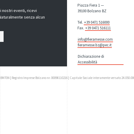
Piazza Fiera 1 —
nostri eventi, ricevi
39100 Bolzano BZ
! Naturalmente senza alcun
Tel.
+39 0471 516000
Fax.
+39 0471 516111
info@fieramesse.com
fieramesse.bz@pec.it
Dichiarazione di
Accessibilità
UBM70N | Registro Imprese Bolzano nr. 00098110216 | Capitale Sociale interamente versato 24.050.00