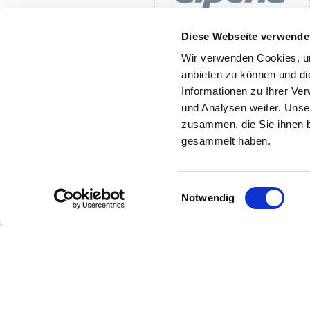
Diese Webseite verwende
Wir verwenden Cookies, um
anbieten zu können und di
Informationen zu Ihrer Ve
Die Gewinner 2026
und Analysen weiter. Unse
Die Gewinner 2025
zusammen, die Sie ihnen b
Die Gewinner 2024
gesammelt haben.
Die Gewinner 2023
Kontakt
Einwilligungsauswahl
Notwendig
Newsletter
Bleibe über unsere Events imm