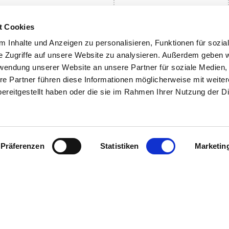
t Cookies
 Inhalte und Anzeigen zu personalisieren, Funktionen für sozia
e Zugriffe auf unsere Website zu analysieren. Außerdem geben w
rwendung unserer Website an unsere Partner für soziale Medien
Ausstellerverzeichnis
Aussteller werden
re Partner führen diese Informationen möglicherweise mit weite
Produktkatalog
Teilnahme planen
ereitgestellt haben oder die sie im Rahmen Ihrer Nutzung der D
Stand und Logistik
Werbung
Rechnungen
DE
IT
Präferenzen
Statistiken
Marketin
Messe Bozen AG
Messeplatz 1 —
39100 Bozen BZ
er up-to-date, erhalte im