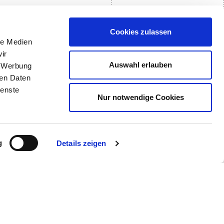
Cookies zulassen
le Medien
ir
Auswahl erlauben
, Werbung
Akkreditierung
Story 1
ren Daten
Pressemitteilungen
Story 2
ienste
Nur notwendige Cookies
Mediathek
Story 3
g
Details zeigen
Kontakt
Anreise