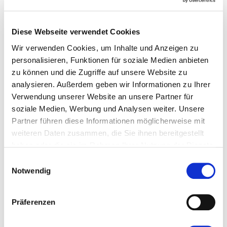
strategischen Ausrichtung der Veranstaltung
spielen. Dr. Christine Lemaitre,
Diese Webseite verwendet Cookies
Geschäftsführerin der DGNB, betont: „Der
Wir verwenden Cookies, um Inhalte und Anzeigen zu
internationale Ansatz sowie der Fokus auf
personalisieren, Funktionen für soziale Medien anbieten
kuratierte Austeller und Inhalte machen
zu können und die Zugriffe auf unsere Website zu
Klimahouse für uns zu einem spannenden
analysieren. Außerdem geben wir Informationen zu Ihrer
Format, das wir als DGNB gerne
Verwendung unserer Website an unsere Partner für
soziale Medien, Werbung und Analysen weiter. Unsere
unterstützen.“
Partner führen diese Informationen möglicherweise mit
Die Teilnahme an Klimahouse Deutschland
weiteren Daten zusammen, die Sie ihnen bereitgestellt
steht auch Südtiroler Unternehmen offen.
haben oder die sie im Rahmen Ihrer Nutzung der Dienste
gesammelt haben.
Dies bietet ihnen die Möglichkeit, ihre
Einwilligungsauswahl
Notwendig
innovativen Produkte und Dienstleistungen
einem breiten internationalen Fachpublikum
Präferenzen
zu präsentieren und neue Geschäftskontakte
zu knüpfen.