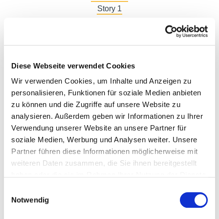
Story 1
Story 2
Story 3
Diese Webseite verwendet Cookies
Wir verwenden Cookies, um Inhalte und Anzeigen zu
DE
personalisieren, Funktionen für soziale Medien anbieten
zu können und die Zugriffe auf unsere Website zu
analysieren. Außerdem geben wir Informationen zu Ihrer
Verwendung unserer Website an unsere Partner für
soziale Medien, Werbung und Analysen weiter. Unsere
Partner führen diese Informationen möglicherweise mit
weiteren Daten zusammen, die Sie ihnen bereitgestellt
haben oder die sie im Rahmen Ihrer Nutzung der Dienste
gesammelt haben.
Einwilligungsauswahl
IT
Notwendig