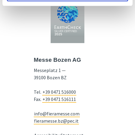
Messe Bozen AG
Messeplatz 1 —
39100 Bozen BZ
Tel.
+39 0471 516000
Fax.
+39 0471 516111
info@fieramesse.com
fieramesse.bz@pec.it