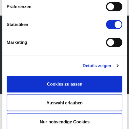
Präferenzen
Statistiken
Newsletter
Marketing
Bleibe über unsere Events immer up-to-date, erhalte
im Voraus nützliche Informationen! Natürlich
kostenlos.
Details zeigen
Newsletter abonnieren
Cookies zulassen
Auswahl erlauben
Nur notwendige Cookies