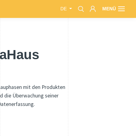
MENÜ
DE
maHaus
n Bauphasen mit den Produkten
nd die Überwachung seiner
Datenerfassung.