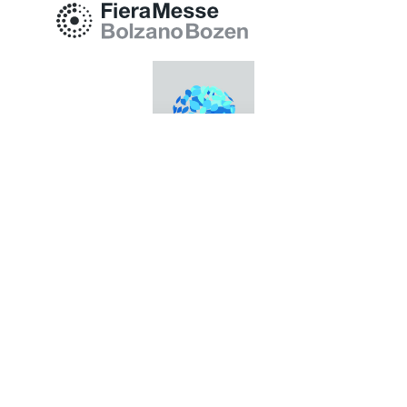
Messe Bozen AG
Messeplatz 1 —
39100 Bozen BZ
Tel.
+39 0471 516000
Fax.
+39 0471 516111