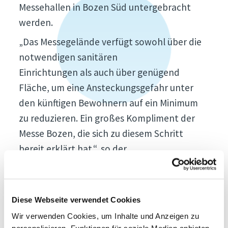
Messehallen in Bozen Süd untergebracht
werden.
„Das Messegelände verfügt sowohl über die
notwendigen sanitären
Einrichtungen als auch über genügend
Fläche, um eine Ansteckungsgefahr unter
den künftigen Bewohnern auf ein Minimum
zu reduzieren. Ein großes Kompliment der
Messe Bozen, die sich zu diesem Schritt
bereit erklärt hat.“, so der
Landeshauptmann in der Pressekonferenz.
Armin Hilpold, Präsident der Messe Bozen,
unterstreicht, dass die Messe Bozen sich
Diese Webseite verwendet Cookies
ihrer sozialen Verantwortung bewusst ist
Wir verwenden Cookies, um Inhalte und Anzeigen zu