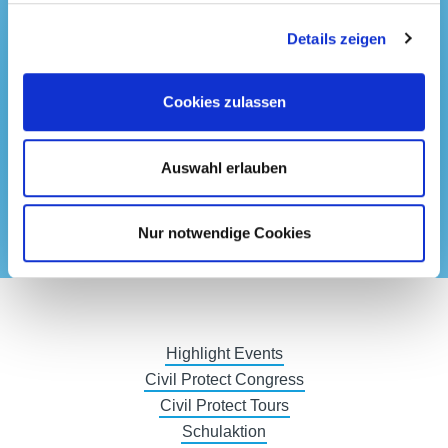
Interessiert an unseren
Details zeigen
Initiativen?
Auf der offiziellen Webseite von Messe Bozen
Cookies zulassen
finden Sie weiterführende Infos zu allen
unseren Projekten.
Auswahl erlauben
Zur Webseite
Nur notwendige Cookies
Highlight Events
Civil Protect Congress
Civil Protect Tours
Schulaktion