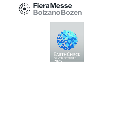
Messe Bozen AG
Messeplatz 1 —
39100 Bozen BZ
Tel.
+39 0471 516000
Fax.
+39 0471 516111