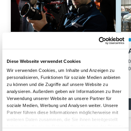
Akkreditierung
Teil der Civil Protect
Community werden?
D
Diese Webseite verwendet Cookies
D
Einfach akkreditieren - und schon bist du Teil
Wir verwenden Cookies, um Inhalte und Anzeigen zu
der Community!
personalisieren, Funktionen für soziale Medien anbieten
zu können und die Zugriffe auf unsere Website zu
analysieren. Außerdem geben wir Informationen zu Ihrer
Verwendung unserer Website an unsere Partner für
Jetzt akkreditieren
soziale Medien, Werbung und Analysen weiter. Unsere
Partner führen diese Informationen möglicherweise mit
weiteren Daten zusammen, die Sie ihnen bereitgestellt
haben oder die sie im Rahmen Ihrer Nutzung der Dienste