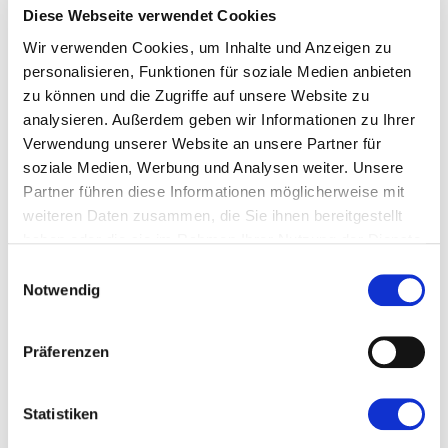
Diese Webseite verwendet Cookies
BAI BRESCIA ANTINCENDI
Wir verwenden Cookies, um Inhalte und Anzeigen zu
INTERNATIONAL SRL
personalisieren, Funktionen für soziale Medien anbieten
zu können und die Zugriffe auf unsere Website zu
BAGNOLO MELLA (BRESCIA) - IT
analysieren. Außerdem geben wir Informationen zu Ihrer
Halle
Stand
Verwendung unserer Website an unsere Partner für
CD
C21/62
soziale Medien, Werbung und Analysen weiter. Unsere
Partner führen diese Informationen möglicherweise mit
Speichern
weiteren Daten zusammen, die Sie ihnen bereitgestellt
haben oder die sie im Rahmen Ihrer Nutzung der Dienste
gesammelt haben.
Einwilligungsauswahl
Notwendig
Präferenzen
Statistiken